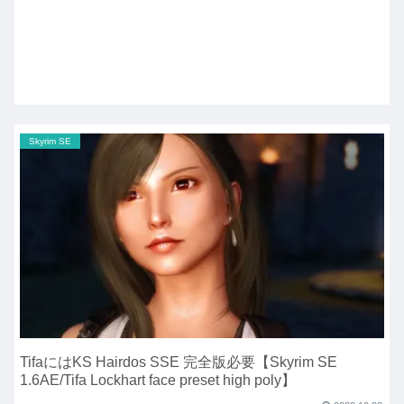
Skyrim SE
TifaにはKS Hairdos SSE 完全版必要【Skyrim SE
1.6AE/Tifa Lockhart face preset high poly】