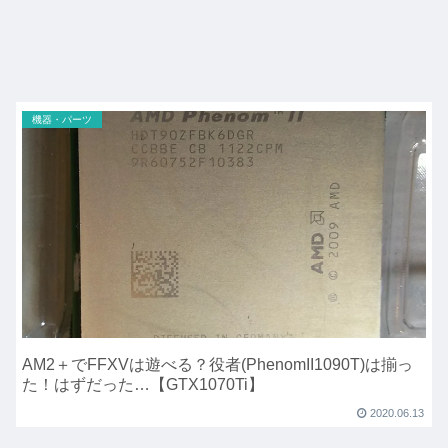
機器・パーツ
AM2＋でFFXVは遊べる？役者(PhenomII1090T)は揃っ
た！はずだった…【GTX1070Ti】
2020.06.13