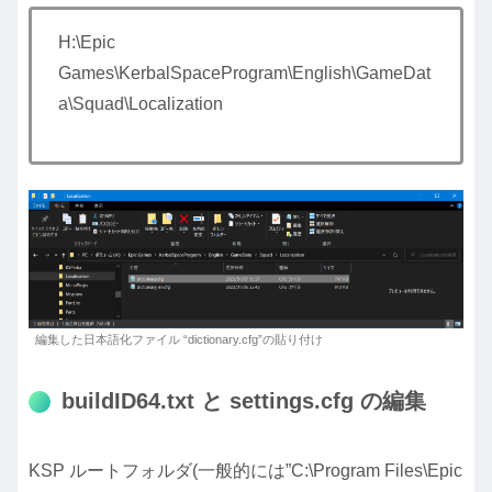
H:\Epic
Games\KerbalSpaceProgram\English\GameDat
a\Squad\Localization
編集した日本語化ファイル “dictionary.cfg”の貼り付け
buildID64.txt と settings.cfg の編集
KSP ルートフォルダ(一般的には”C:\Program Files\Epic