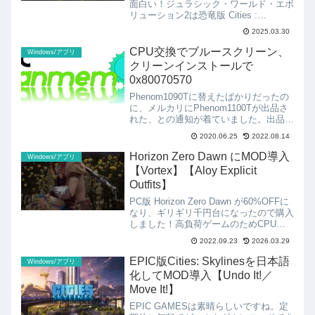
ーラー エミュレーター】
面白い！ジュラシック・ワールド・エボ
リューション2は恐竜版 Cities :
Skylines ですね。住んでいるのが大勢
2025.03.30
の住民か少数の恐竜か、の違いはありま
すが、住民を満足させなければならない
CPU交換でブルースクリーン、
Windows/アプリ
点は共通し...
クリーンインストールで
0x80070570
Phenom1090Tに替えたばかりだったの
に、メルカリにPhenom1100Tが出品さ
れた、との通知が着ていました。出品後
まだ２時間しか経っていません。えー、
2020.06.25
2022.08.14
どうしよう。誰かに買われちゃう？値引
き交渉してみる？と自問自答しつつも、
Horizon Zero Dawn にMOD導入
Windows/アプリ
えいっ、...
【Vortex】【Aloy Explicit
Outfits】
PC版 Horizon Zero Dawn が60%OFFに
なり、ギリギリ千円台になったので購入
しました！高負荷ゲームのためCPUの
発熱による問題が発生しましたが、電源
2022.09.23
2026.03.29
管理で解決しました。安定して実行でき
るようになったので、今回はMODを
EPIC版Cities: Skylinesを日本語
Windows/アプリ
適...
化してMOD導入【Undo It!／
Move It!】
EPIC GAMESは素晴らしいですね。定