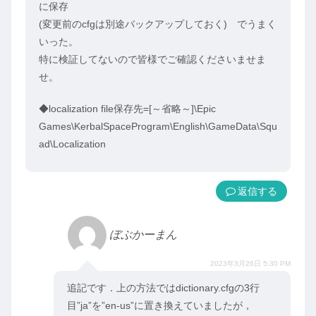
に保存
(変更前のcfgは別途バックアップしておく) でうまく
いった。
特に検証してないので皆様でご確認くださいませま
せ。
◆localization file保存先=[～省略～]\Epic
Games\KerbalSpaceProgram\English\GameData\Squ
ad\Localization
返信
ぼぶかーまん
2023年3月26日 5:30 PM
追記です．上の方法ではdictionary.cfgの3行
目”ja”を”en-us”に置き換えていましたが，