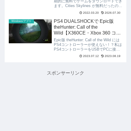
期的に無料でゲームをダウンロードでき
ます。Cities Skylines が無料だったので
ダウンロードしてみました。しかし、
2022.03.20
2026.07.30
EPIC GAMES の欠点はMODがほとんど
適用できないことです。Ste...
PS4 DUALSHOCKで Epic版
Windows/アプリ
theHunter: Call of the
Wild【X360CE・Xbox 360 コン
トローラー エミュレーター】
Epic版 theHunter: Call of the Wild には
PS4コントローラーが使えない！？私は
PS4コントローラーをUSBでPCに接続
してPCゲームをしています。Steamの
2023.07.12
2023.08.19
ゲームはほぼそのまま使えています。一
部のゲームは設...
スポンサーリンク