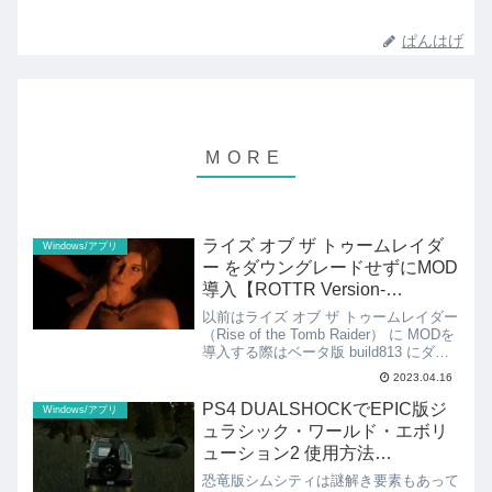
ぱんはげ
ライズ オブ ザ トゥームレイダ
Windows/アプリ
ー をダウングレードせずにMOD
導入【ROTTR Version-
Independent Mod Manager】
以前はライズ オブ ザ トゥームレイダー
Lara Nude Version X
（Rise of the Tomb Raider） に MODを
導入する際はベータ版 build813 にダウ
ングレードする必要がありましたが、ダ
2023.04.16
ウングレードしなくてもMODが導入で
きるMOD管理ツー...
PS4 DUALSHOCKでEPIC版ジ
Windows/アプリ
ュラシック・ワールド・エボリ
ューション2 使用方法
【X360CE・Xbox 360 コントロ
恐竜版シムシティは謎解き要素もあって