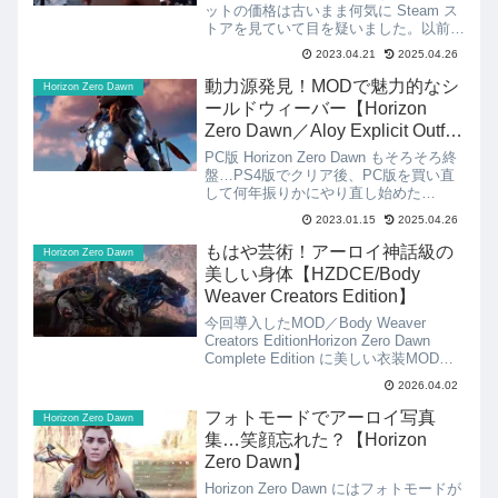
ットの価格は古いまま何気に Steam ス
トアを見ていて目を疑いました。以前は
4,900円だった Horizon Zero Dawn が
2023.04.21
2025.04.26
6,490円！？でも、ブログに貼り付ける
ウィジェ...
動力源発見！MODで魅力的なシ
Horizon Zero Dawn
ールドウィーバー【Horizon
Zero Dawn／Aloy Explicit Outfits
】
PC版 Horizon Zero Dawn もそろそろ終
盤…PS4版でクリア後、PC版を買い直
して何年振りかにやり直し始めた
Horizon Zero Dawn もそろそろ終盤で
2023.01.15
2025.04.26
す。Horizon Zero Dawn 迫り来る影PS4
版でも...
もはや芸術！アーロイ神話級の
Horizon Zero Dawn
美しい身体【HZDCE/Body
Weaver Creators Edition】
今回導入したMOD／Body Weaver
Creators EditionHorizon Zero Dawn
Complete Edition に美しい衣装MODを
見つけたので導入してみました。Body
2026.04.02
Weaver Creators E...
フォトモードでアーロイ写真
Horizon Zero Dawn
集…笑顔忘れた？【Horizon
Zero Dawn】
Horizon Zero Dawn にはフォトモードが