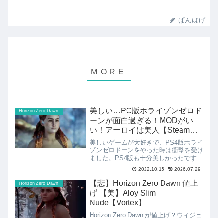
ぱんはげ
美しい…PC版ホライゾンゼロド
Horizon Zero Dawn
ーンが面白過ぎる！MODがい
い！アーロイは美人【Steam】
Horizon Zero Dawn
美しいゲームが大好きで、PS4版ホライ
ゾンゼロドーンをやった時は衝撃を受け
ました。PS4版も十分美しかったです
が、４KのPC版もやってみたくて買っ
2022.10.15
2026.07.29
ちゃいました。久しぶりにやってみまし
たが、今やっても面白過ぎてハマりまし
【悲】Horizon Zero Dawn 値上
Horizon Zero Dawn
た。ブログを書く時間も...
げ 【美】Aloy Slim
Nude【Vortex】
Horizon Zero Dawn が値上げ？ウィジェ