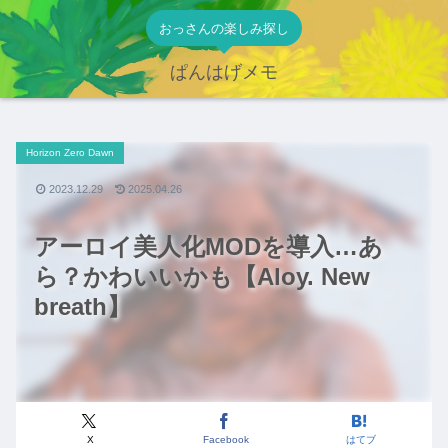
おっさんの楽しみ探し
ぱんはげメモ
Horizon Zero Dawn
2023.12.29
2025.04.26
アーロイ美人化MODを導入…あ
ら？かわいいかも【Aloy. New
breath】
X
Facebook
はてブ