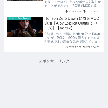
あり、アーロイに色々なポーズを取らせ
ることができます。PC版でMODを導入
し新たな衣装も増えたので、アーロイを
2022.12.04
2025.04.26
モデルにフォトモードを試してみまし
た。戦闘中の激しいシーンの一瞬を切り
Horizon Zero Dawn に衣装MOD
Horizon Zero Dawn
取り、...
追加【Aloy Explicit Outfits シリ
ーズ】【Vortex】
PS4版でクリア済の Horizon Zero Dawn
ですが、PC版にMODを導入すると衣装
が秀逸でまた新鮮な気分で遊んでいま
す。調べてみると以前導入した
2022.12.21
2025.04.26
MOD【Aloy Explicit Outfits】に新しい
衣装を追加できるMOD...
スポンサーリンク