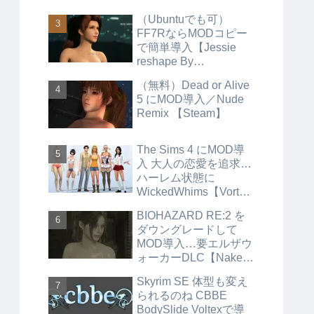
（Ubuntuでも可）
FF7RならMODコピー
で簡単導入【Jessie
reshape By
Aerosmith】
（無料）Dead or Alive
5 にMOD導入／Nude
Remix 【Steam】
The Sims 4 にMOD導
入 大人の恋愛を追求…
ハーレム状態に
WickedWhims【Vortex
】
BIOHAZARD RE:2 を
ダウングレードして
MOD導入…要エルザウ
ォーカーDLC【Naked
and have nothing】
Skyrim SE 体型も変え
【Steam】
られるのね CBBE
BodySlide Voltexで導