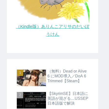
（Kindle版）ありんこアリサのだいぼ
うけん
（無料）Dead or Alive
6 にMOD導入／DoA 6
Trimmed【Steam】
【SkyrimSE】日本語に
英語が混ざる…USSEP
日本語版で解決