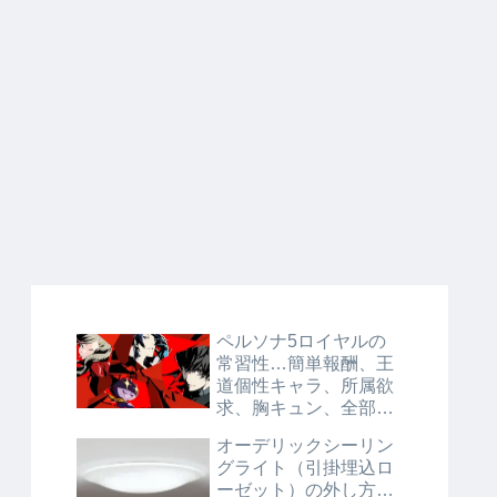
ペルソナ5ロイヤルの
常習性…簡単報酬、王
道個性キャラ、所属欲
求、胸キュン、全部入
り！
オーデリックシーリン
グライト（引掛埋込ロ
ーゼット）の外し方…