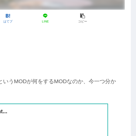
はてブ
LINE
コピー
– FNIS SE というMODが何をするMODなのか、今一つ分か
...