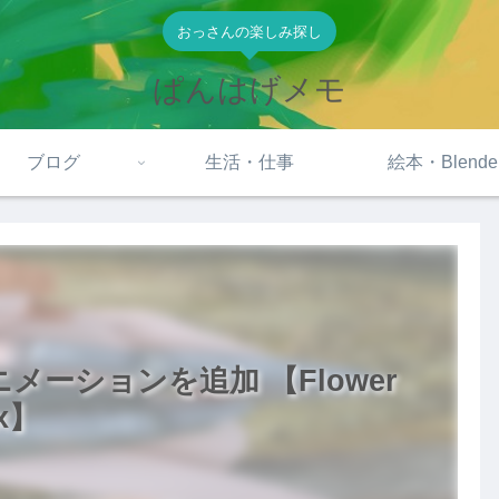
おっさんの楽しみ探し
ぱんはげメモ
ブログ
生活・仕事
絵本・Blende
 にアニメーションを追加 【Flower
ex】