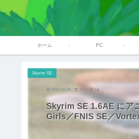
ホーム
PC
Skyrim SE
2022.03.05
2022.08.14
Skyrim SE 1.6AE
Girls／FNIS SE／Vort