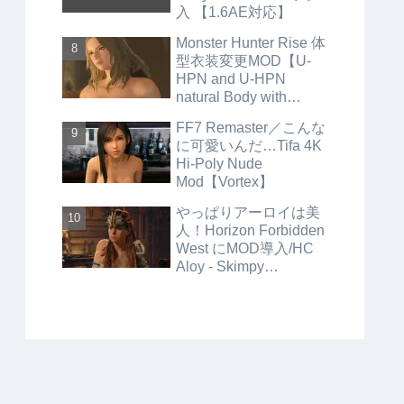
入 【1.6AE対応】
Monster Hunter Rise 体
型衣装変更MOD【U-
HPN and U-HPN
natural Body with
Inners and Bikinis／
FF7 Remaster／こんな
Skimpy Inner Wear】
に可愛いんだ…Tifa 4K
Hi-Poly Nude
Mod【Vortex】
やっぱりアーロイは美
人！Horizon Forbidden
West にMOD導入/HC
Aloy - Skimpy
Outfits【HFW_Mod_M
anager】