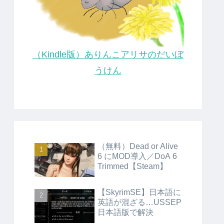
（Kindle版）ありんこアリサのだいぼ
うけん
（無料）Dead or Alive
6 にMOD導入／DoA 6
Trimmed【Steam】
【SkyrimSE】日本語に
英語が混ざる…USSEP
日本語版で解決