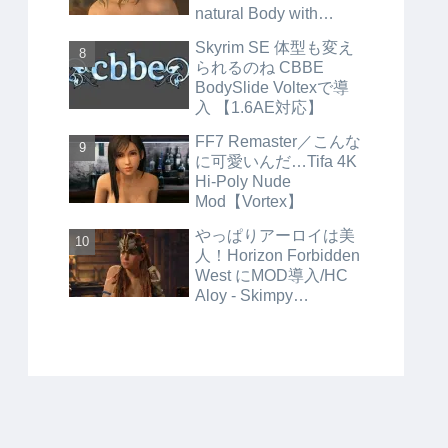
natural Body with
Inners and Bikinis／
Skyrim SE 体型も変え
Skimpy Inner Wear】
られるのね CBBE
BodySlide Voltexで導
入 【1.6AE対応】
FF7 Remaster／こんな
に可愛いんだ…Tifa 4K
Hi-Poly Nude
Mod【Vortex】
やっぱりアーロイは美
人！Horizon Forbidden
West にMOD導入/HC
Aloy - Skimpy
Outfits【HFW_Mod_M
anager】