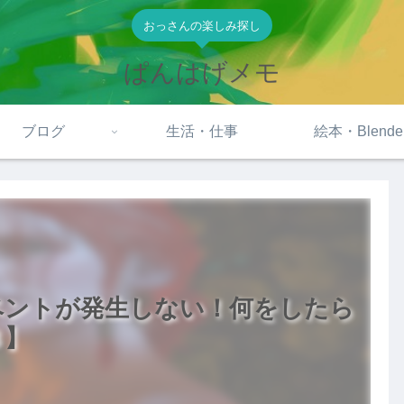
おっさんの楽しみ探し
ぱんはげメモ
ブログ
生活・仕事
絵本・Blende
ベントが発生しない！何をしたら
３】