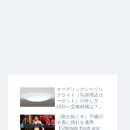
オーデリックシーリン
グライト（引掛埋込ロ
ーゼット）の外し方…
LEDへ交換候補は？
【OL211597/OL211595
（龍が如く８）千歳の
N】
水着に揺れを適用
【Ultimate Boob and