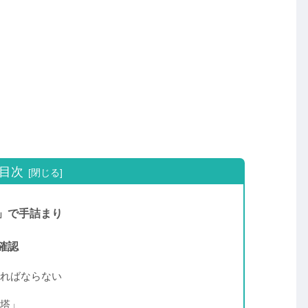
目次
」で手詰まり
確認
ればならない
塔」