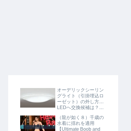
オーデリックシーリン
グライト（引掛埋込ロ
ーゼット）の外し方…
LEDへ交換候補は？
【OL211597/OL211595
（龍が如く８）千歳の
N】
水着に揺れを適用
【Ultimate Boob and