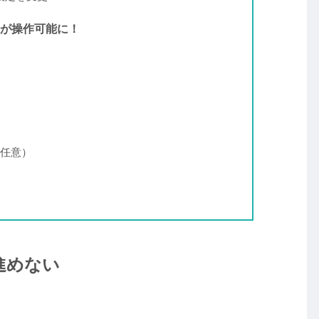
1 VR が操作可能に！
任意）
進めない