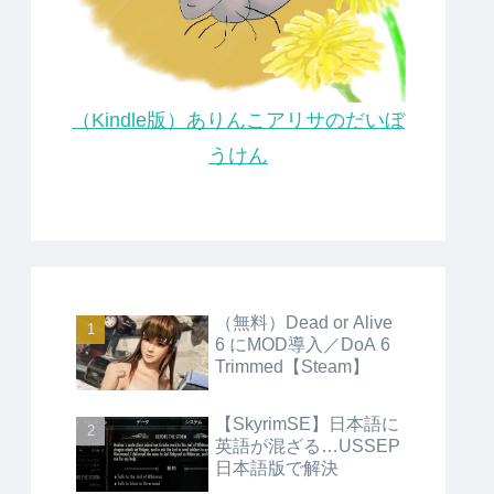
（Kindle版）ありんこアリサのだいぼ
うけん
（無料）Dead or Alive
6 にMOD導入／DoA 6
Trimmed【Steam】
【SkyrimSE】日本語に
英語が混ざる…USSEP
日本語版で解決