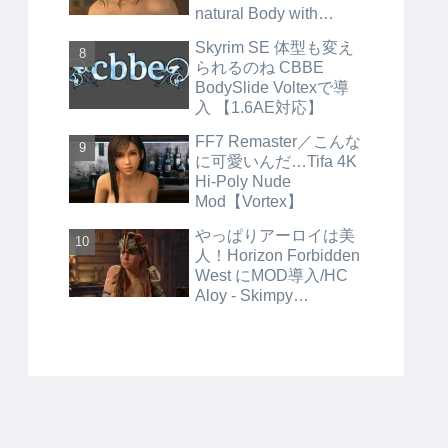
natural Body with
Inners and Bikinis／
Skyrim SE 体型も変え
Skimpy Inner Wear】
られるのね CBBE
BodySlide Voltexで導
入 【1.6AE対応】
FF7 Remaster／こんな
に可愛いんだ…Tifa 4K
Hi-Poly Nude
Mod【Vortex】
やっぱりアーロイは美
人！Horizon Forbidden
West にMOD導入/HC
Aloy - Skimpy
Outfits【HFW_Mod_M
anager】