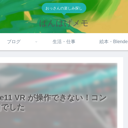
おっさんの楽しみ探し
ぱんはげメモ
ブログ
生活・仕事
絵本・Blende
-Plane11 VR が操作できない！コン
因でした