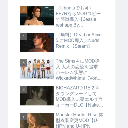
（Ubuntuでも可）
FF7RならMODコピー
で簡単導入【Jessie
reshape By
Aerosmith】
（無料）Dead or Alive
5 にMOD導入／Nude
Remix 【Steam】
The Sims 4 にMOD導
入 大人の恋愛を追求…
ハーレム状態に
WickedWhims【Vortex
】
BIOHAZARD RE:2 を
ダウングレードして
MOD導入…要エルザウ
ォーカーDLC【Naked
and have nothing】
Monster Hunter Rise 体
【Steam】
型衣装変更MOD【U-
HPN and U-HPN