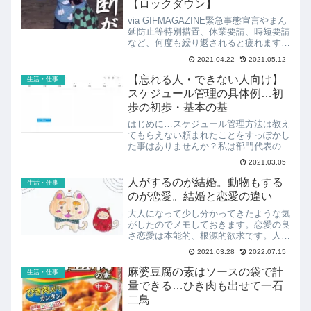
【ロックダウン】
via GIFMAGAZINE緊急事態宣言やまん
延防止等特別措置、休業要請、時短要請
など、何度も繰り返されると疲れますし
麻痺してきますね。違いも良くわかりま
2021.04.22
2021.05.12
せん。我慢して緊急事態明けを待ち、や
っと解放されたと思ったらまた緊急事
【忘れる人・できない人向け】
生活・仕事
態、となると、...
スケジュール管理の具体例…初
歩の初歩・基本の基
はじめに…スケジュール管理方法は教え
てもらえない頼まれたことをすっぽかし
た事はありませんか？私は部門代表の会
議をすっぽかしたことがあります。会議
2021.03.05
が終わる頃にすっぽかした事に気づき、
「やっちまった…」と顔が火照り汗が出
人がするのが結婚。動物もする
生活・仕事
ましたが、「忙しかったか...
のが恋愛。結婚と恋愛の違い
大人になって少し分かってきたような気
がしたのでメモしておきます。恋愛の良
さ恋愛は本能的、根源的欲求です。人だ
って動物だって恋愛します。恋愛には法
2021.03.28
2022.07.15
律なんてありません。自由です。好き
か、嫌いか、それだけです。親だって関
麻婆豆腐の素はソースの袋で計
生活・仕事
係無いし、親の言うことを聞...
量できる…ひき肉も出せて一石
二鳥