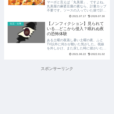
マーボと言えば「丸美屋」、ですよね。
丸美屋の麻婆豆腐の素なら、計量カップ
不要です。ソースの入っていた袋で計量
できますよ。ソースをうまく出せます
2021.07.17
2026.07.30
か？丸美屋麻婆豆腐の素には、ソースに
ひき肉が入っている、ってところが最大
【ノンフィクション】見られて
生活・仕事
の特徴です。私は物足りない...
いる…どこから侵入？眠れぬ夜
の恐怖体験
ある土曜の夜蒸し暑い土曜の夜、ふと
TV以外に何かが動いた気がした。視線
を外しかけ、また戻した時に彼がいた。
目と目が合った気がした。「信じられ
2021.06.22
2022.01.02
ん…」そう呟きながらも心は意外に落ち
着いていた。長い時が流れたような気が
した。彼がゆっくりとスチール...
スポンサーリンク