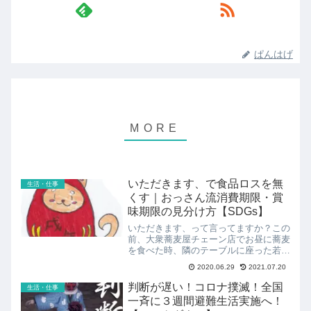
ぱんはげ
いただきます、で食品ロスを無
生活・仕事
くす｜おっさん流消費期限・賞
味期限の見分け方【SDGs】
いただきます、って言ってますか？この
前、大衆蕎麦屋チェーン店でお昼に蕎麦
を食べた時、隣のテーブルに座った若い
女性、たぶん、２２、３歳だと思う人
2020.06.29
2021.07.20
が、蕎麦を食べる前に手を合わせていま
した。心の中で「いただきます」と言っ
判断が遅い！コロナ撲滅！全国
生活・仕事
ていたんでしょうね。子供の...
一斉に３週間避難生活実施へ！