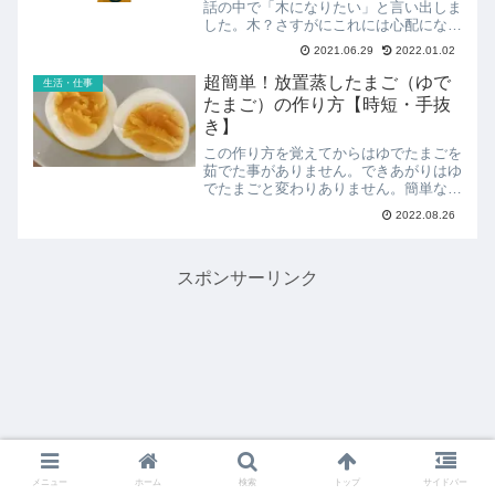
話の中で「木になりたい」と言い出しま
した。木？さすがにこれには心配になり
ました。デザイナーやYoutuber など、
2021.06.29
2022.01.02
子供がなりたそうな職業は予想できて
も、まさかの「木」？想定外、という
超簡単！放置蒸したまご（ゆで
生活・仕事
か、メンタルは大丈夫...
たまご）の作り方【時短・手抜
き】
この作り方を覚えてからはゆでたまごを
茹でた事がありません。できあがりはゆ
でたまごと変わりありません。簡単なの
でぜひお試しあれ。用意するもの・蓋の
2022.08.26
ある鍋作り方鍋に１㎝ほど水を張りま
す。1cmほど水を張るたまごを入れて蓋
をします。生卵を入れて蓋...
スポンサーリンク
メニュー
ホーム
検索
トップ
サイドバー