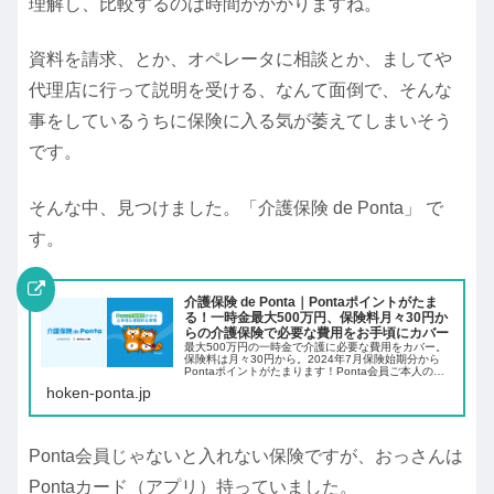
理解し、比較するのは時間がかかりますね。
資料を請求、とか、オペレータに相談とか、ましてや
代理店に行って説明を受ける、なんて面倒で、そんな
事をしているうちに保険に入る気が萎えてしまいそう
です。
そんな中、見つけました。「介護保険 de Ponta」 で
す。
介護保険 de Ponta｜Pontaポイントがたま
る！一時金最大500万円、保険料月々30円か
らの介護保険で必要な費用をお手頃にカバー
最大500万円の一時金で介護に必要な費用をカバー。
保険料は月々30円から。2024年7月保険始期分から
Pontaポイントがたまります！Ponta会員ご本人のほ
か、配偶者・お子さま・ご両親・配偶者のご両親もご
hoken-ponta.jp
加入いただけます...
Ponta会員じゃないと入れない保険ですが、おっさんは
Pontaカード（アプリ）持っていました。