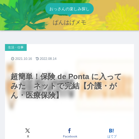
おっさんの楽しみ探し
ぱんはげメモ
生活・仕事
2021.10.16
2022.08.14
超簡単！保険 de Ponta に入って
みた ネットで完結【介護・が
ん・医療保険】
X
Facebook
はてブ