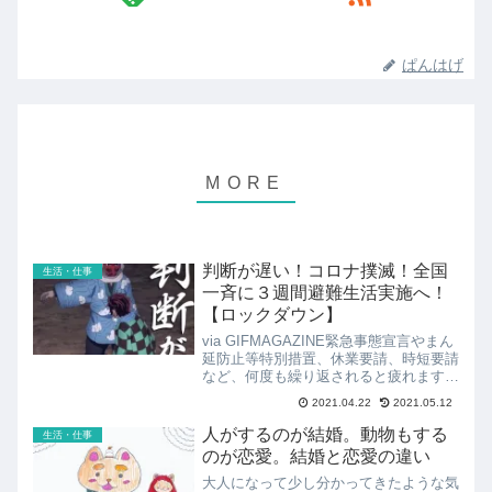
ぱんはげ
判断が遅い！コロナ撲滅！全国
生活・仕事
一斉に３週間避難生活実施へ！
【ロックダウン】
via GIFMAGAZINE緊急事態宣言やまん
延防止等特別措置、休業要請、時短要請
など、何度も繰り返されると疲れますし
麻痺してきますね。違いも良くわかりま
2021.04.22
2021.05.12
せん。我慢して緊急事態明けを待ち、や
っと解放されたと思ったらまた緊急事
人がするのが結婚。動物もする
生活・仕事
態、となると、...
のが恋愛。結婚と恋愛の違い
大人になって少し分かってきたような気