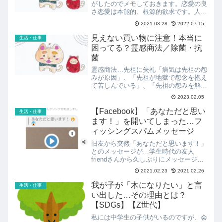
がしたのでメモしておきます。恋愛の良
さ恋愛は本能的、根源的欲求です。人だ
って動物だって恋愛します。恋愛には法
2021.03.28
2022.07.15
律なんてありません。自由です。好き
か、嫌いか、それだけです。親だって関
見えない買い物に注意！本当に
生活・仕事
係無いし、親の言うことを聞...
困ってる？霊感商法／除菌・抗
菌
霊感商法…先祖に失礼「病気は先祖の怨
みが原因」、「先祖が地獄で怨念を抱え
て苦しんでいる」、「先祖の怨みを解き
家族を幸せにするために献金が必要」そ
2023.02.05
んな理屈で高額な壺や除霊のグッズを買
わせたり献金させたりする霊感商法。周
【Facebook】「あなただと思い
生活・仕事
到な手口でジワジワとマイ...
ます！」を開いてしまった…フ
ィッシングスパムメッセージ
旧友から突然「あなただと思います！」
とのメッセージが…学生時代の友人
friendさんから久しぶりにメッセージが
届いていることに気づきました。
2021.02.23
2021.02.26
Facebook YOUTUBEを模したスパムメ
ッセージ「あなただと思います！」？絵
我が子が「木になりたい」と言
生活・仕事
文字が意味深です...
い出した…その理由とは？
【SDGs】【Z世代】
私には中学生の子供がいるのですが、会