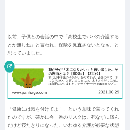
以前、子供との会話の中で「高校生でパパの介護する
とか無しね」と言われ、保険を見直さないとなぁ、と
思っていました。
我が子が「木になりたい」と言い出した…そ
の理由とは？【SDGs】【Z世代】
私には中学生の子供がいるのですが、会話の中で「木
になりたい」と言い出しました。木？さすがにこれに
は心配になりました。デザイナーやYoutuber など、
子供がなりたそうな職業は予想できても、まさかの
「木」？想定外、というか、メンタルは大丈夫...
2021.06.29
www.panhage.com
「健康には気を付けてよ！」という意味で言ってくれ
たのですが、確かに今一番のリスクは、死なずに済ん
だけど寝たきりになった、いわゆる介護が必要な状態