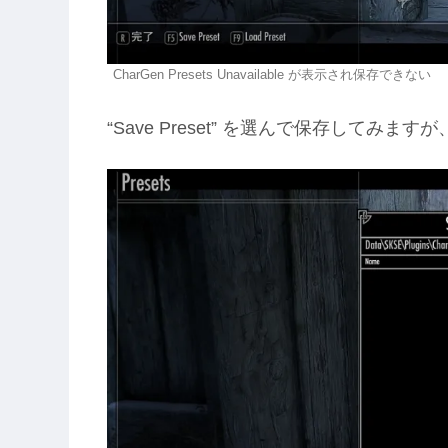
CharGen Presets Unavailable が表示され保存できない
“Save Preset” を選んで保存してみます