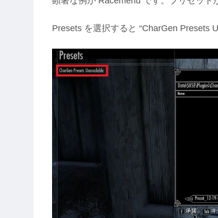
顕著な例が Racemenu です。プリセ
Presets を選択すると “CharGen Pres