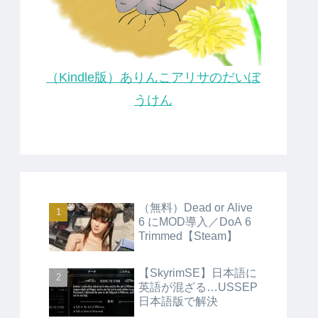
（Kindle版）ありんこアリサのだいぼ
うけん
（無料）Dead or Alive
6 にMOD導入／DoA 6
Trimmed【Steam】
【SkyrimSE】日本語に
英語が混ざる…USSEP
日本語版で解決