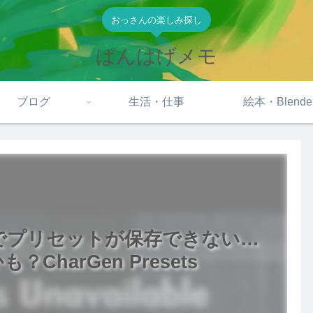
おっさんの楽しみ探し
ぱんはげメモ
ブログ
生活・仕事
絵本・Blende
menuでプリセットが保存できない…
harGen Presets