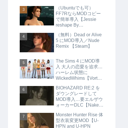
（Ubuntuでも可）
FF7RならMODコピー
で簡単導入【Jessie
reshape By
Aerosmith】
（無料）Dead or Alive
5 にMOD導入／Nude
Remix 【Steam】
The Sims 4 にMOD導
入 大人の恋愛を追求…
ハーレム状態に
WickedWhims【Vortex
】
BIOHAZARD RE:2 を
ダウングレードして
MOD導入…要エルザウ
ォーカーDLC【Naked
and have nothing】
Monster Hunter Rise 体
【Steam】
型衣装変更MOD【U-
HPN and U-HPN