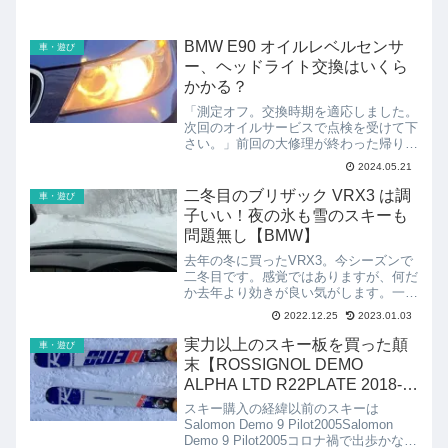
BMW E90 オイルレベルセンサ
車・遊び
ー、ヘッドライト交換はいくら
かかる？
「測定オフ。交換時期を適応しました。
次回のオイルサービスで点検を受けて下
さい。」前回の大修理が終わった帰り
道、オイルレベルを確認したところ見慣
2024.05.21
れぬ画面が…。測定オフ。交換時期を適
応しました。次回のオイルサービスで点
二冬目のブリザック VRX3 は調
車・遊び
検を受けて下さい。「測定オ...
子いい！夜の氷も雪のスキーも
問題無し【BMW】
去年の冬に買ったVRX3。今シーズンで
二冬目です。感覚ではありますが、何だ
か去年より効きが良い気がします。一皮
剥けたからかもしれません。夜の市街地
2022.12.25
2023.01.03
うっすらとアスファルトを覆った雪。し
かも緩い下りの交差点です。止まるの
実力以上のスキー板を買った顛
車・遊び
か？！おぉっ…ちゃんと止...
末【ROSSIGNOL DEMO
ALPHA LTD R22PLATE 2018-
2019】
スキー購入の経緯以前のスキーは
Salomon Demo 9 Pilot2005Salomon
Demo 9 Pilot2005コロナ禍で出歩かなく