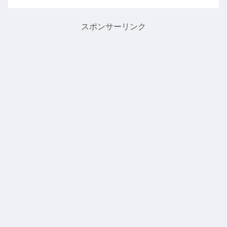
しています。今回はワイパーのカバーキ
ャップが割れました。もう一方も内側に
ある小さなレバーが...
スポンサーリンク