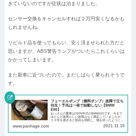
きていないのですが症状は治まりました。
センサー交換をキャンセルすれば２万円安くなるかも
しれませんね。
リビルド品を使ってもらい、安く済ませられた方だと
思いますが、ABS警告ランプがついたらこれくらいは
かかってしまいます。
また新車に近づいたので、まだしばらく乗られそうで
す。
フューエルポンプ（燃料ポンプ）故障で立ち
往生！予兆は一発で始動しない【BMW
E90】
おっさんの愛車は2009年式のBMW320です。今まで
ほとんど故障らしい故障はなく満足していましたが、
１０年を過ぎると部品も消耗し、堰を切ったように故
障発生…。今回はフューエルポンプ（燃料ポンプ）故
2021.11.15
www.panhage.com
障です。予兆はエンジンが一発で始動しないい...