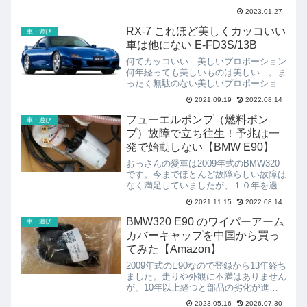
なり、その結果てきめんに足が弱くな
2023.01.27
り、階段の上り下りで以前より疲れを感
じます。このままではま...
RX-7 これほど美しくカッコいい
車・遊び
車は他にない E-FD3S/13B
何てカッコいい…美しいプロポーション
何年経っても美しいものは美しい…。ま
ったく無駄のない美しいプロポーショ
ン。塊感。一切の無駄を省くと剛性感が
2021.09.19
2022.08.14
見た目にも表れるものですね。乗ったこ
とが無くても捻じれやたわみが無い、カ
フューエルポンプ（燃料ポン
車・遊び
チッとしたコーナーリングが...
プ）故障で立ち往生！予兆は一
発で始動しない【BMW E90】
おっさんの愛車は2009年式のBMW320
です。今までほとんど故障らしい故障は
なく満足していましたが、１０年を過ぎ
ると部品も消耗し、堰を切ったように故
2021.11.15
2022.08.14
障発生…。今回はフューエルポンプ（燃
料ポンプ）故障です。予兆はエンジンが
BMW320 E90 のワイパーアーム
車・遊び
一発で始動しないい...
カバーキャップを中国から買っ
てみた【Amazon】
2009年式のE90なので登録から13年経ち
ました。走りや外観に不満はありません
が、10年以上経つと部品の劣化が進
み、この３年は毎年のように部品交換を
2023.05.16
2026.07.30