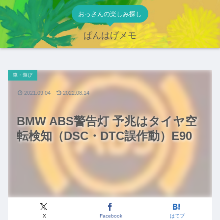
おっさんの楽しみ探し
ぱんはげメモ
車・遊び
2021.09.04
2022.08.14
BMW ABS警告灯 予兆はタイヤ空
転検知（DSC・DTC誤作動）E90
X
Facebook
はてブ