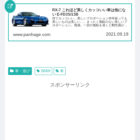
RX-7 これほど美しくカッコいい車は他にな
い E-FD3S/13B
何てカッコいい…美しいプロポーション何年経っても
美しいものは美しい…。まったく無駄のない美しいプ
ロポーション。塊感。一切の無駄を省くと剛性感が見
た目にも表れるものですね。乗ったことが無くても捻
じれやたわみが無い、カチッとしたコーナーリング
2021.09.19
www.panhage.com
が...
車・遊び
BMW
車
スポンサーリンク