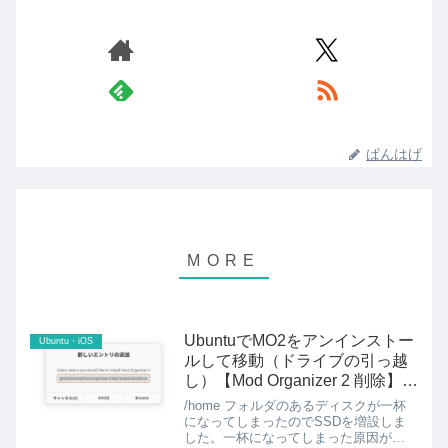
ぱんはげ
UbuntuでMO2をアンインストー
Ubuntu・iOS
ルして移動（ドライブの引っ越
し）【Mod Organizer 2 削除】
【Skyrim】
/home フォルダのあるディスクが一杯
になってしまったのでSSDを増設しま
した。一杯になってしまった原因が