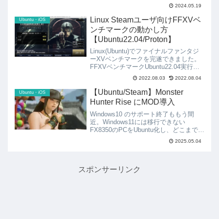
コンソールが開かないとRacemenu が
2024.05.19
使えないので致命的です。F11キーを押
した時にコンソールが開くように変更
Linux Steamユーザ向けFFXVベ
Ubuntu・iOS
し...
ンチマークの動かし方
【Ubuntu22.04/Proton】
Linux(Ubuntu)でファイナルファンタジ
ーXVベンチマークを完遂できました。
FFXVベンチマークUbuntu22.04実行結
果 ：標準品質 1920x1080 フルスクリー
2022.08.03
2022.08.04
ン "4222"一見Ubuntuで動かした結果に
見えませんが...
【Ubuntu/Steam】Monster
Ubuntu・iOS
Hunter Rise にMOD導入
Windows10 のサポート終了ももう間
近。Windows11には移行できない
FX8350のPCをUbuntu化し、どこまでゲ
ーム用PCとして使えるか試してみるこ
2025.05.04
とにします。今回はMonster Hunter
Rise にMODを適用して...
スポンサーリンク