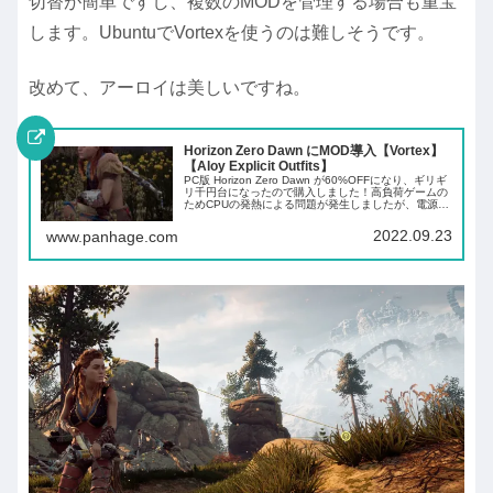
切替が簡単ですし、複数のMODを管理する場合も重宝
します。UbuntuでVortexを使うのは難しそうです。
改めて、アーロイは美しいですね。
Horizon Zero Dawn にMOD導入【Vortex】
【Aloy Explicit Outfits】
PC版 Horizon Zero Dawn が60%OFFになり、ギリギ
リ千円台になったので購入しました！高負荷ゲームの
ためCPUの発熱による問題が発生しましたが、電源管
理で解決しました。安定して実行できるようになった
ので、今回はMODを適...
2022.09.23
www.panhage.com