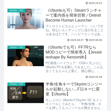
MO2(Mod Organizer 2)フォルダ内のフ
2025.03.01
ァイル増大だったため、今回MO2を増
設したSSDに引っ越しすることにしま
（Ubuntuも可）Steamランチャ
Ubuntu・iOS
した。...
ーで案内係を簡単切替／Detroit
Become Human Launcher
デトロイトビカムヒューマン、いいです
ね。切ないエンディングに涙が出ること
もあるほどです。ハッピーエンドはある
のでしょうか…。今回は案内係を変更す
2025.06.07
2025.06.08
るMODを導入してみました。前回導入
したノースとクロエ、カラを水着に着替
（Ubuntuでも可）FF7Rなら
Ubuntu・iOS
えるMODと併用可能です...
MODコピーで簡単導入【Jessie
reshape By Aerosmith】
PC環境ハードウェア・OS8ヶ月ぶりに
Ubuntu PCを起動してみました。こんな
古くてもちゃんと動く。感心感心。
Ubuntuは24.04LTSにアップグレードし
2025.02.09
ました。CPU: AMD Phenom II X6
1100T（3.3GHz）...
半角/全角キーでSkyrimコンソー
Ubuntu・iOS
ルが起動しない…F11キーに変
更【Ubuntu】
久しぶりに UbuntuでSkyrim SE をイン
ストールしてみたら、「半角/全角」キ
ーを押してもコンソールが開きません。