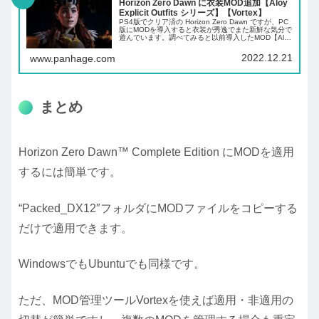
Horizon Zero Dawn に衣装MOD追加【Aloy
Explicit Outfits シリーズ】【Vortex】
PS4版でクリア済の Horizon Zero Dawn ですが、PC
版にMODを導入すると衣装が秀逸でまた新鮮な気分で
遊んでいます。調べてみると以前導入したMOD【Aloy
Explicit Outfits】に新しい衣装を追加できるMOD...
2022.12.21
www.panhage.com
まとめ
Horizon Zero Dawn™ Complete Edition にMODを適用
するには簡単です。
“Packed_DX12″フォルダにMODファイルをコピーする
だけで適用できます。
WindowsでもUbuntuでも同様です。
ただ、MOD管理ツールVortexを使えば適用・非適用の