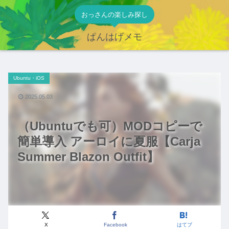
おっさんの楽しみ探し
ぱんはげメモ
Ubuntu・iOS
2025.05.03
（Ubuntuでも可）MODコピーで
簡単導入 アーロイに夏服【Carja
Summer Blazon Outfit】
X
Facebook
はてブ