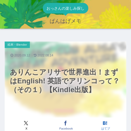
おっさんの楽しみ探し
ぱんはげメモ
絵本・Blender
2020.09.12
2022.08.14
ありんこアリサで世界進出！まず
はEnglish! 英語でアリンコって？
（その１）【Kindle出版】
X
Facebook
はてブ