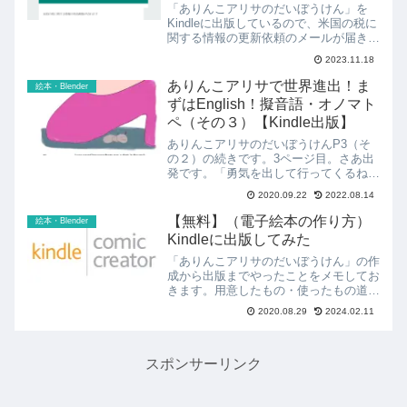
「ありんこアリサのだいぼうけん」を
Kindleに出版しているので、米国の税に
関する情報の更新依頼のメールが届きま
した。対応手順をメモしておきます。
2023.11.18
「件名: ご対応ください: 更新された米
国の税務情報が必要です」のメールが届
ありんこアリサで世界進出！ま
絵本・Blender
く見慣れない件名の...
ずはEnglish！擬音語・オノマト
ペ（その３）【Kindle出版】
ありんこアリサのだいぼうけんP3（そ
の２）の続きです。3ページ目。さあ出
発です。「勇気を出して行ってくるね」
って英語で何て言う？アリサちょっとこ
2020.09.22
2022.08.14
わいけど、ゆうきをだして いってくる
ね！Google翻訳で翻訳！I'm a little
【無料】（電子絵本の作り方）
絵本・Blender
sca...
Kindleに出版してみた
「ありんこアリサのだいぼうけん」の作
成から出版までやったことをメモしてお
きます。用意したもの・使ったもの道
具・ハードウェア紙(A4)、鉛筆、消しゴ
2020.08.29
2024.02.11
ムおっさんは紙と鉛筆が描きやすいので
使いました。直接iPadに絵を描ける技術
があれば必要ありま...
スポンサーリンク