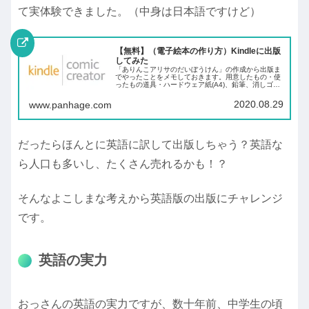
て実体験できました。（中身は日本語ですけど）
【無料】（電子絵本の作り方）Kindleに出版
してみた
「ありんこアリサのだいぼうけん」の作成から出版ま
でやったことをメモしておきます。用意したもの・使
ったもの道具・ハードウェア紙(A4)、鉛筆、消しゴム
おっさんは紙と鉛筆が描きやすいので使いました。直
接iPadに絵を描ける技術があれば必要ありま...
2020.08.29
www.panhage.com
だったらほんとに英語に訳して出版しちゃう？英語な
ら人口も多いし、たくさん売れるかも！？
そんなよこしまな考えから英語版の出版にチャレンジ
です。
英語の実力
おっさんの英語の実力ですが、数十年前、中学生の頃