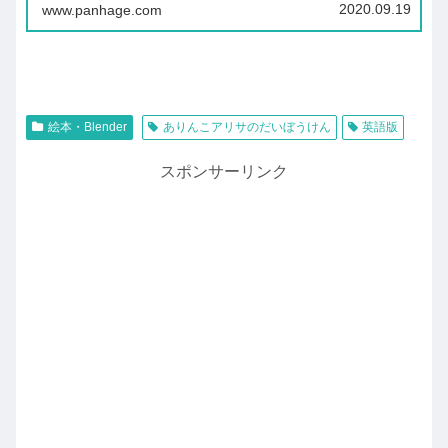
リサ。きょうはおねえちゃんアリにはじめてのおつか
2020.09.19
www.panhage.com
いをたのまれたの。アリサ姉たべものをさがしてき...
絵本・Blender
ありんこアリサのだいぼうけん
英語版
スポンサーリンク