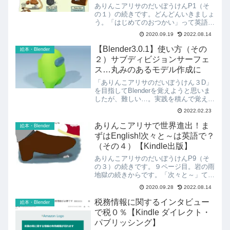
ありんこアリサのだいぼうけんP1（そ
の１）の続きです。どんどんいきましょ
う。「はじめてのおつかい」って英語で
なんて言うの？アリサわたしはアリンコ
2020.09.19
2022.08.14
アリサ。きょうはおねえちゃんアリには
じめてのおつかいをたのまれたの。アリ
【Blender3.0.1】使い方（その
絵本・Blender
サ姉たべものをさがしてき...
２）サブディビジョンサーフェ
ス…丸みのあるモデル作成に
「ありんこアリサのだいぼうけん３D」
を目指してBlenderを覚えようと思いま
したが、難しい…。実践を積んで覚えて
いくしかないようです。参考にした3D
2022.02.23
Bibiさんの動画もおっさんには早すぎて
ついていけないので、覚えたことをメモ
ありんこアリサで世界進出！ま
絵本・Blender
しておきます...
ずはEnglish!次々と～は英語で？
（その４）【Kindle出版】
ありんこアリサのだいぼうけんP9（そ
の３）の続きです。９ページ目。岩の雨
地獄の続きからです。「次々と～」て英
語で何て言う？アリサつぎつぎといわの
2020.09.28
2022.08.14
あめがふってくる！いのちからがらにげ
だしたわ。Google翻訳で翻訳！The
税務情報に関するインタビュー
絵本・Blender
rocks are...
で税０％【Kindle ダイレクト・
パブリッシング】