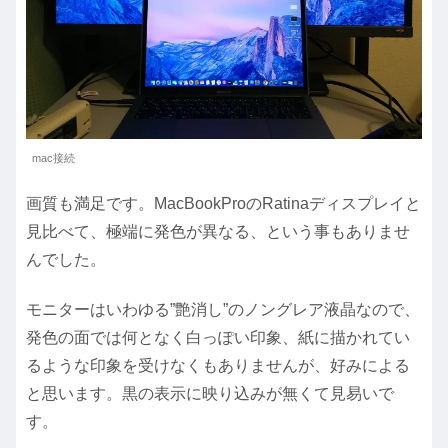
mac接続
画質も満足です。MacBookProのRatinaディスプレイと
見比べて、極端に発色が異なる、という事もありませ
んでした。
モニターはいわゆる”艶消し”のノングレア液晶なので、
発色の面では何となく白っぽい印象、紙に描かれてい
るような印象を受けなくもありませんが、好みによる
と思います。黒の表示に映り込みが無くて見易いで
す。