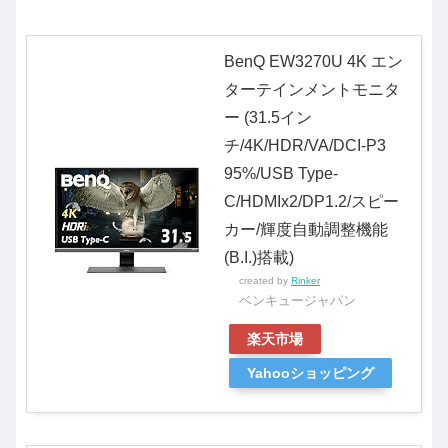
BenQ EW3270U 4K エン
ターテインメントモニタ
ー (31.5イン
チ/4K/HDR/VA/DCI-P3
95%/USB Type-
C/HDMIx2/DP1.2/スピー
カー/輝度自動調整機能
(B.I.)搭載)
created by
Rinker
ベンキュージャパン
楽天市場
Yahooショッピング