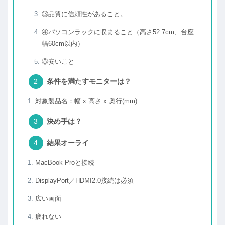
③品質に信頼性があること。
④パソコンラックに収まること（高さ52.7cm、台座
幅60cm以内）
⑤安いこと
条件を満たすモニターは？
対象製品名：幅 x 高さ x 奥行(mm)
決め手は？
結果オーライ
MacBook Proと接続
DisplayPort／HDMI2.0接続は必須
広い画面
疲れない