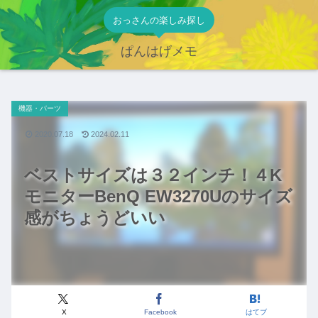
おっさんの楽しみ探し
ぱんはげメモ
機器・パーツ
2020.07.18
2024.02.11
ベストサイズは３２インチ！４K
モニターBenQ EW3270Uのサイズ
感がちょうどいい
X
Facebook
はてブ