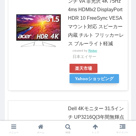
ンチ VA 非光沢 4K 75Hz
4ms HDMIx2 DisplayPort
HDR 10 FreeSync VESA
マウント対応 スピーカー
内蔵 チルト フリッカーレ
ス ブルーライト軽減
created by
Rinker
日本エイサー
楽天市場
Yahooショッピング
Dell 4Kモニター 31.5イン
チ UP3216Q(3年間無輝点
交換保証/AdobeRGB
メニュー
ホーム
検索
トップ
サイドバー
99.5%/広視野角/IPS非光