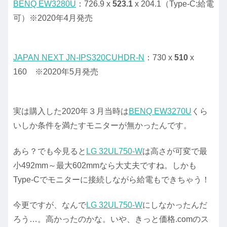
BENQ EW3280U
：726.9 x
523.1
x 204.1（Type-C:給電
可）※2020年4月発売
JAPAN NEXT JN-IPS320CUHDR-N
：730 x
510
x
160 ※2020年5月発売
実は購入した2020年３月当時は
BENQ EW3270U
くら
いしか条件を満たすモニターが無かったんです。
あら？でも今見ると
LG 32UL750-W
は高さが可変で最
小492mm～最大602mmなら大丈夫ですね。しかも
Type-Cでモニターに接続しながら給電もできちゃう！
今更ですが、なんで
LG 32UL750-W
にしなかったんだ
ろう…。高かったのかな。いや、きっと価格.comのス