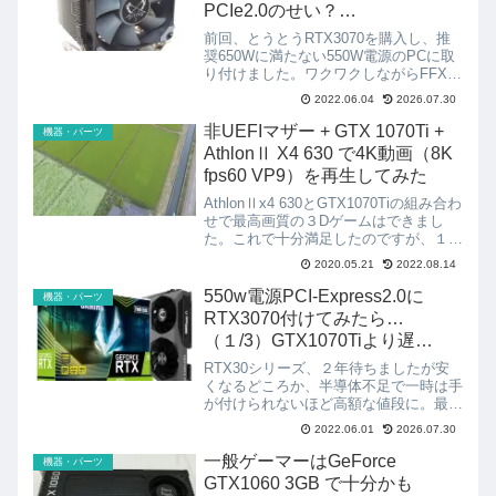
PCIe2.0のせい？
RTX3070（2/3）【白虎 弐】
前回、とうとうRTX3070を購入し、推
奨650Wに満たない550W電源のPCに取
り付けました。ワクワクしながらFFXV
ベンチマークを測ったら何と
2022.06.04
2026.07.30
GTX1070Tiに負けてしまうまさかの結
果に！原因は意外な所にありました。現
非UEFIマザー + GTX 1070Ti +
機器・パーツ
在のPC環境電源...
AthlonⅡ X4 630 で4K動画（8K
fps60 VP9）を再生してみた
AthlonⅡx4 630とGTX1070Tiの組み合わ
せで最高画質の３Dゲームはできまし
た。これで十分満足したのですが、１つ
気になっていたことがありました。2D
2020.05.21
2022.08.14
動画はどうなんだ？以前のグラボ
(Radeon HD7750)で4K動画（You...
550w電源PCI-Express2.0に
機器・パーツ
RTX3070付けてみたら…
（１/3）GTX1070Tiより遅
い！？
RTX30シリーズ、２年待ちましたが安
くなるどころか、半導体不足で一時は手
が付けられないほど高額な値段に。最近
になってやっと定価に近づいてきたの
2022.06.01
2026.07.30
で、とうとう我慢出来ずに買っちゃいま
した。現在のPC環境電源：
一般ゲーマーはGeForce
機器・パーツ
NE550CATX550W電源UE...
GTX1060 3GB で十分かも