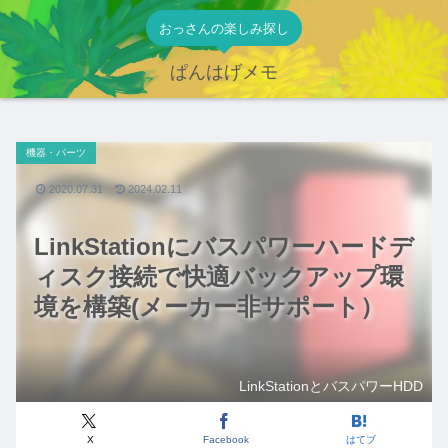
おっさんの楽しみ探し
ぱんはげメモ
機器・パーツ
2020.07.31
2024.02.11
LinkStationにバスパワーハードデ
ィスク接続で快適バックアップ環
境を構築(メーカー非サポート）
LinkStationとバスパワーHDD
X
Facebook
はてブ