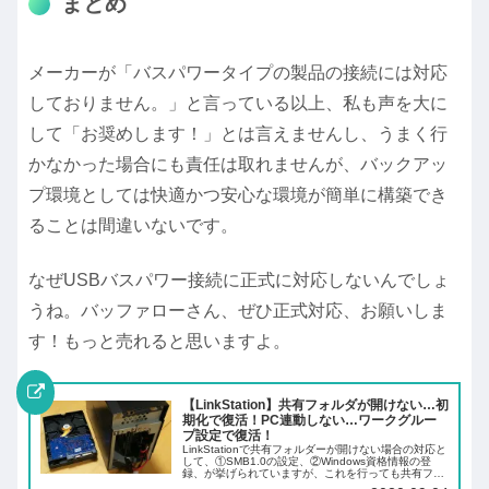
まとめ
メーカーが「バスパワータイプの製品の接続には対応
しておりません。」と言っている以上、私も声を大に
して「お奨めします！」とは言えませんし、うまく行
かなかった場合にも責任は取れませんが、バックアッ
プ環境としては快適かつ安心な環境が簡単に構築でき
ることは間違いないです。
なぜUSBバスパワー接続に正式に対応しないんでしょ
うね。バッファローさん、ぜひ正式対応、お願いしま
す！もっと売れると思いますよ。
【LinkStation】共有フォルダが開けない…初
期化で復活！PC連動しない…ワークグルー
プ設定で復活！
LinkStationで共有フォルダーが開けない場合の対応と
して、①SMB1.0の設定、②Windows資格情報の登
録、が挙げられていますが、これを行っても共有フォ
ルダーが開けない事態に遭遇しました。結果的には