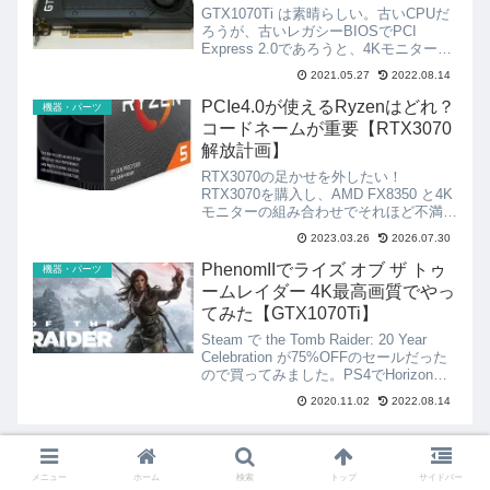
GTX1070Ti は素晴らしい。古いCPUだ
ろうが、古いレガシーBIOSでPCI
Express 2.0であろうと、4Kモニターで
普通にゲームができるようにしてくれる
2021.05.27
2022.08.14
万能グラボです。それに意外と省電力。
500W電源で８ピンの補助電源１つあ...
PCIe4.0が使えるRyzenはどれ？
機器・パーツ
コードネームが重要【RTX3070
解放計画】
RTX3070の足かせを外したい！
RTX3070を購入し、AMD FX8350 と4K
モニターの組み合わせでそれほど不満も
なく遊べています。10年以上前の
2023.03.26
2026.07.30
CPU（FX8350）なのですが、4Kのゲー
ムをするとRTX3070の負荷が高く、
PhenomIIでライズ オブ ザ トゥ
機器・パーツ
CP...
ームレイダー 4K最高画質でやっ
てみた【GTX1070Ti】
Steam で the Tomb Raider: 20 Year
Celebration が75%OFFのセールだった
ので買ってみました。PS4でHorizon
Zero Dawnの映像がとても美しくて感動
2020.11.02
2022.08.14
したのですが、それと似たような美し...
スポンサーリンク
メニュー
ホーム
検索
トップ
サイドバー