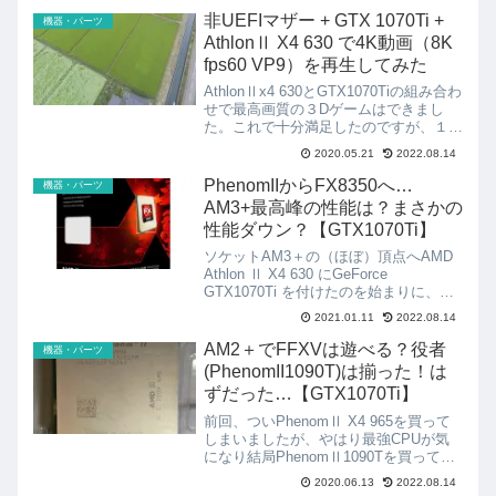
ASUS M3A78-EM Socket A...
非UEFIマザー + GTX 1070Ti +
機器・パーツ
AthlonⅡ X4 630 で4K動画（8K
fps60 VP9）を再生してみた
AthlonⅡx4 630とGTX1070Tiの組み合わ
せで最高画質の３Dゲームはできまし
た。これで十分満足したのですが、１つ
気になっていたことがありました。2D
2020.05.21
2022.08.14
動画はどうなんだ？以前のグラボ
(Radeon HD7750)で4K動画（You...
PhenomIIからFX8350へ…
機器・パーツ
AM3+最高峰の性能は？まさかの
性能ダウン？【GTX1070Ti】
ソケットAM3＋の（ほぼ）頂点へAMD
Athlon Ⅱ X4 630 にGeForce
GTX1070Ti を付けたのを始まりに、以
下の変遷を辿り、AM3+マザーボードに
2021.01.11
2022.08.14
付けられる（ほぼ）最高峰の8コアCPU
AMD FX8350（4.0...
AM2＋でFFXVは遊べる？役者
機器・パーツ
(PhenomII1090T)は揃った！は
ずだった…【GTX1070Ti】
前回、ついPhenomⅡ X4 965を買って
しまいましたが、やはり最強CPUが気
になり結局PhenomⅡ1090Tを買ってし
まいました。AM2+に載る最強CPUは
2020.06.13
2022.08.14
PhenomⅡ1100Tでは？という話もあり