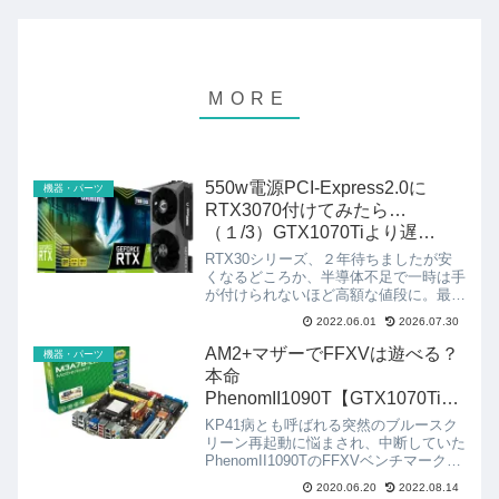
550w電源PCI-Express2.0に
機器・パーツ
RTX3070付けてみたら…
（１/3）GTX1070Tiより遅
い！？
RTX30シリーズ、２年待ちましたが安
くなるどころか、半導体不足で一時は手
が付けられないほど高額な値段に。最近
になってやっと定価に近づいてきたの
2022.06.01
2026.07.30
で、とうとう我慢出来ずに買っちゃいま
した。現在のPC環境電源：
AM2+マザーでFFXVは遊べる？
機器・パーツ
NE550CATX550W電源UE...
本命
PhenomII1090T【GTX1070Ti】
のベンチマーク結果は？
KP41病とも呼ばれる突然のブルースク
リーン再起動に悩まされ、中断していた
PhenomII1090TのFFXVベンチマークを
無事慣行！果たして結果は？構成非
2020.06.20
2022.08.14
UEFIレガシーBIOSマザーボード: