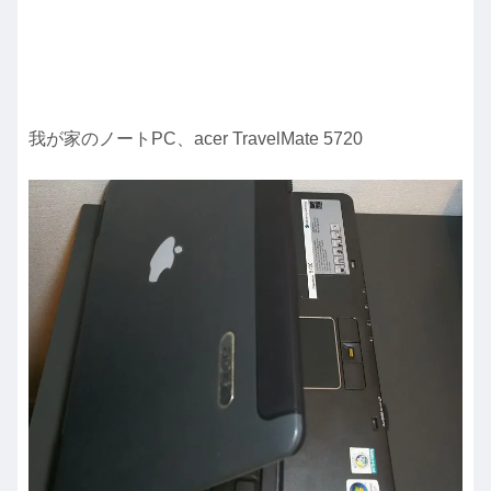
我が家のノートPC、acer TravelMate 5720