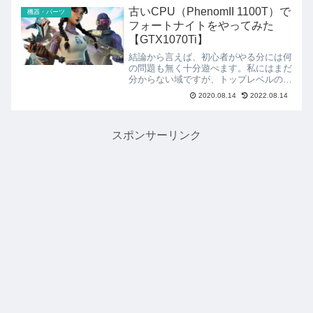
ますが、私のASUS M3A78...
古いCPU（PhenomII 1100T）で
機器・パーツ
フォートナイトをやってみた
【GTX1070Ti】
結論から言えば、初心者がやる分には何
の問題も無く十分遊べます。私にはまだ
分からない域ですが、トップレベルのゲ
ーマーには物足りないスペックだと思う
2020.08.14
2022.08.14
ので、私もその域に達することができた
暁には構成を見直そうと思います。構成
CPU: AMD Phe...
スポンサーリンク